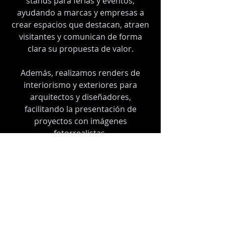
stands para ferias y eventos,
ayudando a marcas y empresas a
crear espacios que destacan, atraen
visitantes y comunican de forma
clara su propuesta de valor.
Además, realizamos renders de
interiorismo y exteriores para
arquitectos y diseñadores,
facilitando la presentación de
proyectos con imágenes
fotorrealistas.
Solicitar diseño
ESTUDIO C H IMÁGENES + INTERIORISMO //
INFO@ESTUDIOCHIMAGENES.COM
//
BARCELONA //
(34) 625 954 377